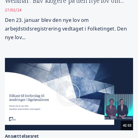
Webinar: Bliv klogere på den nye lov om...
27/02/24
Den 23. januar blev den nye lov om
arbejdstidsregistrering vedtaget i Folketinget. Den
nye lov...
42:03
Ansættelsesret