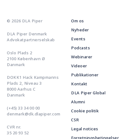
© 2026 DLA Piper
Om os
Nyheder
DLA Piper Denmark
Events
Advokatpartnerselskab
Podcasts
Oslo Plads 2
Webinarer
2100 København Ø
Danmark
Videoer
Publikationer
DOKK1 Hack Kampmanns
Plads 2, Niveau 3
Kontakt
8000 Aarhus C
DLA Piper Global
Danmark
Alumni
(+45) 33 34 00 00
Cookie politik
denmark@dk.dlapiper.com
CSR
CVR nr.
Legal notices
35 20 93 52
Forretningsbetingelser